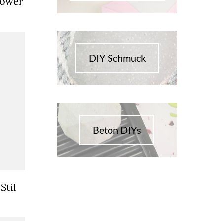
lower
DIY Schmuck
Beton DIYs
Stil