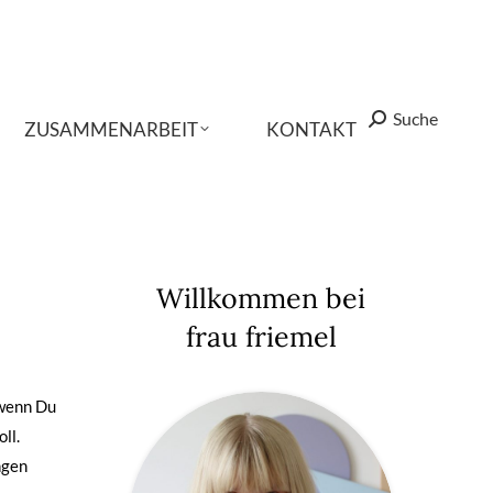
Suche
Suche
Search:
Search:
ZUSAMMENARBEIT
ZUSAMMENARBEIT
KONTAKT
KONTAKT
Willkommen bei
frau friemel
 wenn Du
ll.
ngen