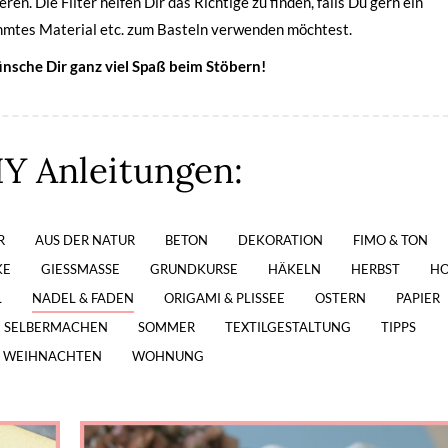
ieren. Die Filter helfen Dir das Richtige zu finden, falls Du gern ein
mtes Material etc. zum Basteln verwenden möchtest.
nsche Dir ganz viel Spaß beim Stöbern!
IY Anleitungen:
R
AUS DER NATUR
BETON
DEKORATION
FIMO & TON
KE
GIESSMASSE
GRUNDKURSE
HÄKELN
HERBST
HO
L
NADEL & FADEN
ORIGAMI & PLISSEE
OSTERN
PAPIER
SELBERMACHEN
SOMMER
TEXTILGESTALTUNG
TIPPS
& WEIHNACHTEN
WOHNUNG