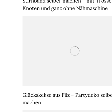
Stirnband selber machen – mit Trosse
Knoten und ganz ohne Nähmaschine
Glückskekse aus Filz – Partydeko selb
machen