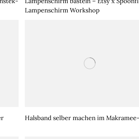
nstek-
Lampenschirm basteln – Etsy x Spoonf
Lampenschirm Workshop
er
Halsband selber machen im Makramee-