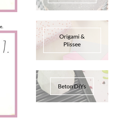
e.
Origami &
Plissee
Beton DIYs