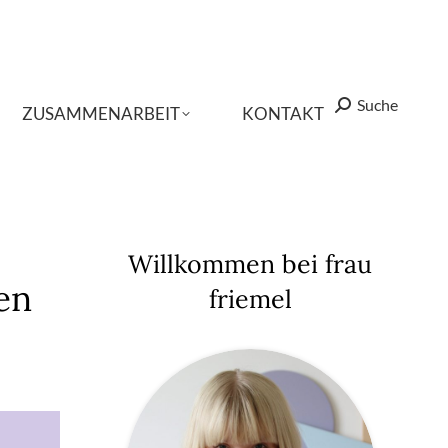
Suche
Suche
Search:
Search:
ZUSAMMENARBEIT
ZUSAMMENARBEIT
KONTAKT
KONTAKT
Willkommen bei frau
en
friemel