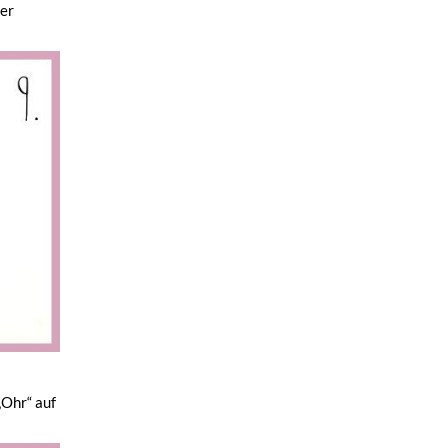
der
„Ohr“ auf