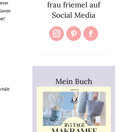
frau friemel auf
ieser
 Ganze
Social Media
en!
Instagram
Pinterest
Facebook
Mein Buch
rhält