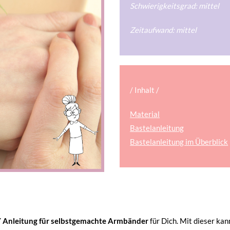
Schwierigkeitsgrad: mittel
Zeitaufwand: mittel
/ Inhalt /
Material
Bastelanleitung
Bastelanleitung im Überblick
 Anleitung für selbstgemachte Armbänder
für Dich. Mit dieser ka