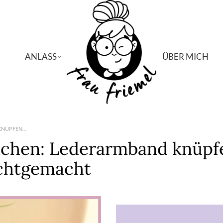
ANLASS
ANLASS
ÜBER MICH
ÜBER MICH
KNÜPFEN…
achen: Lederarmband knüpf
ichtgemacht