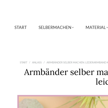
START
START
SELBERMACHEN
SELBERMACHEN
MATERIAL
MATERIAL
Sie befinden sich hier:
START
ANLASS
ARMBÄNDER SELBER MACHEN: LEDERARMBAND 
Armbänder selber m
le