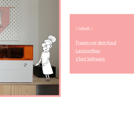
/ Inhalt /
Fragen vor dem Kauf
Laseraufbau
xTool Software