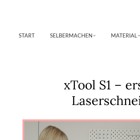
START
START
SELBERMACHEN
SELBERMACHEN
MATERIAL
MATERIAL
xTool S1 – e
Laserschnei