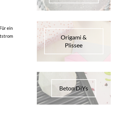
Für ein
ftstrom
Origami &
Plissee
Beton DIYs