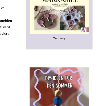
ekt
hneiden
t, wird
ravieren
Werbung