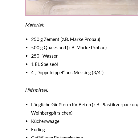
Material:
250 g Zement (z.B. Marke Probau)
500 g Quarzsand (z.B. Marke Probau)
250 l Wasser
1 EL Speiseöl
4 „Doppelnippel“ aus Messing (3/4″)
Hilfsmittel:
Längliche Gießform für Beton (z.B. Plastikverpackun
Weinbergpfirsichen)
Küchenwaage
Edding
Gefäß zum Betonmischen