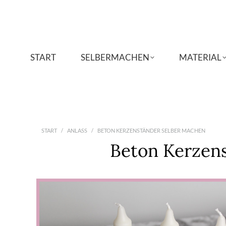
START
START
SELBERMACHEN
SELBERMACHEN
MATERIAL
MATERIAL
Sie befinden sich hier:
START
ANLASS
BETON KERZENSTÄNDER SELBER MACHEN
Beton Kerzen