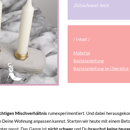
Zeitaufwand: hoch
/ Inhalt /
Material
Bastelanleitung
Bastelanleitung im Überblick
ichtigen Mischverhältnis
rumexperimentiert. Und dabei herausgek
an Deine Wohnung anpassen kannst. Starten wir heute mit einem Bet
nter passt. Das Ganze ist
nicht schwer
und Du
brauchst keine teure