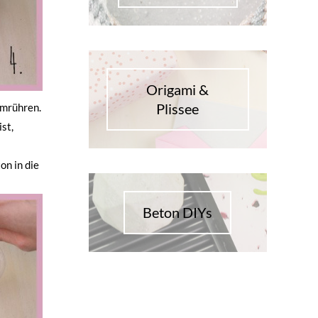
Origami &
Plissee
umrühren.
st,
on in die
Beton DIYs