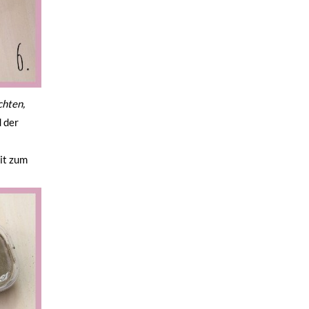
chten,
 der
it zum