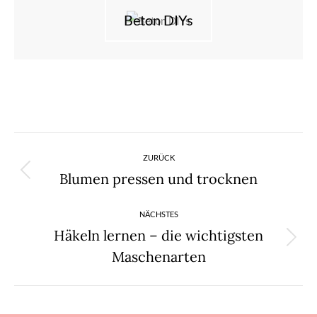
Beton DIYs
Kommentarnavigation
ZURÜCK
Blumen pressen und trocknen
Vorheriger
Beitrag:
NÄCHSTES
Häkeln lernen – die wichtigsten
Nächster
Maschenarten
Beitrag: