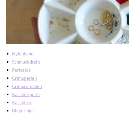
Nylonband
Schmuckdraht
Perlseide
Crimpperlen
Crimpröhrchen
Kaschierperle
Karabiner
Biegeringe