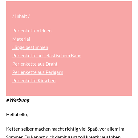
/ Inhalt /
Perlenketten Ideen
Material
Länge bestimmen
Perlenkette aus elastischem Band
Perlenkette aus Draht
Perlenkette aus Perlgarn
Perlenkette Kirschen
#Werbung
Hellohello,
Ketten selber machen macht richtig viel Spaß, vor allem im
Sommer. Du kannst dich damit ganz toll kreativ austoben.