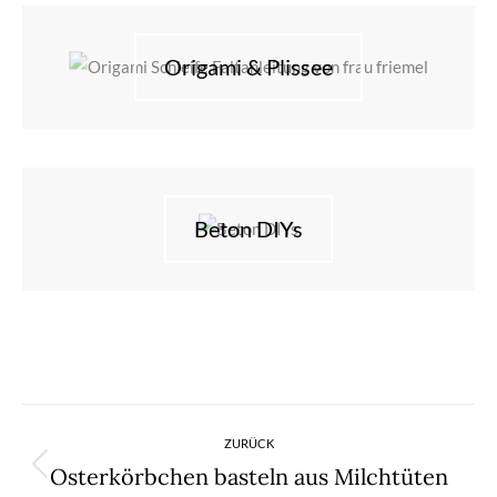
Origami & Plissee
Beton DIYs
Kommentarnavigation
ZURÜCK
Osterkörbchen basteln aus Milchtüten
Vorheriger