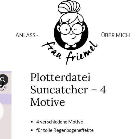
ANLASS
ANLASS
ÜBER MICH
ÜBER MICH
Plotterdatei
Suncatcher – 4
Motive
4 verschiedene Motive
für tolle Regenbogeneffekte