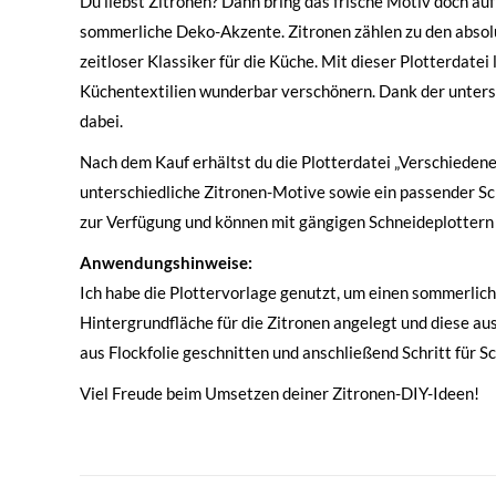
Du liebst Zitronen? Dann bring das frische Motiv doch auf
sommerliche Deko-Akzente. Zitronen zählen zu den absolu
zeitloser Klassiker für die Küche. Mit dieser Plotterdate
Küchentextilien wunderbar verschönern. Dank der unters
dabei.
Nach dem Kauf erhältst du die Plotterdatei „Verschiedene
unterschiedliche Zitronen-Motive sowie ein passender Sc
zur Verfügung und können mit gängigen Schneideplottern 
Anwendungshinweise:
Ich habe die Plottervorlage genutzt, um einen sommerlich
Hintergrundfläche für die Zitronen angelegt und diese au
aus Flockfolie geschnitten und anschließend Schritt für Sc
Viel Freude beim Umsetzen deiner Zitronen-DIY-Ideen!