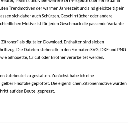
 Beutel, T-Shirts und viele weitere DIY-Projekte oder setze damit
ten Trendmotiven der warmen Jahreszeit und sind gleichzeitig ein
i lassen sich daher auch Schürzen, Geschirrtücher oder andere
chiedlichen Motive ist für jeden Geschmack die passende Variante
 Zitronen“ als digitalen Download. Enthalten sind sieben
hriftzug. Die Dateien stehen dir in den Formaten SVG, DXF und PNG
wie Silhouette, Cricut oder Brother verarbeitet werden.
en Jutebeutel zu gestalten. Zunächst habe ich eine
s gelber Flexfolie geplottet. Die eigentlichen Zitronenmotive wurden
hritt auf den Beutel gepresst.