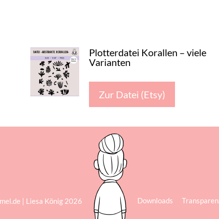
Plotterdatei Korallen – viele
Varianten
Zur Datei (Etsy)
Downloads
Transparen
emel.de | Liesa König 2026